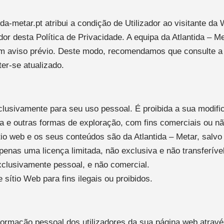
da-metar.pt atribui a condição de Utilizador ao visitante da
dor desta Política de Privacidade. A equipa da Atlantida – Me
em aviso prévio. Deste modo, recomendamos que consulte a 
er-se atualizado.
clusivamente para seu uso pessoal. É proibida a sua modifi
da e outras formas de exploração, com fins comerciais ou nã
ítio web e os seus conteúdos são da Atlantida – Metar, salv
penas uma licença limitada, não exclusiva e não transferível
xclusivamente pessoal, e não comercial.
 sítio Web para fins ilegais ou proibidos.
nformação pessoal dos utilizadores da sua página web atravé