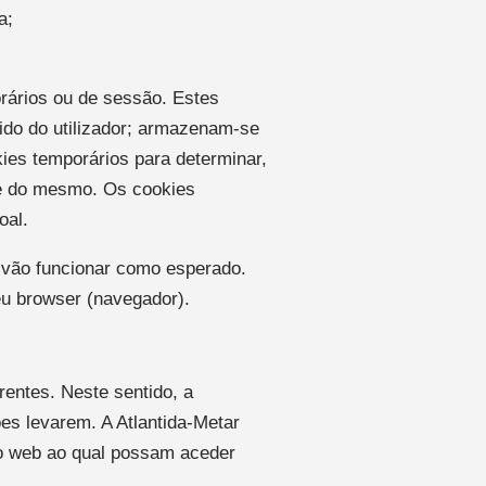
a;
rários ou de sessão. Estes
ido do utilizador; armazenam-se
ies temporários para determinar,
de do mesmo. Os cookies
oal.
o vão funcionar como esperado.
eu browser (navegador).
rentes. Neste sentido, a
ões levarem. A Atlantida-Metar
tio web ao qual possam aceder